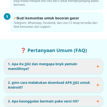
Bagi modal menjadi sesi-sesi kecil untuk memperpanjang waktu
bermain.
5
✓
Ikuti komunitas untuk bocoran gacor
Telegram, WhatsApp, Facebook, dan Live CS tetap tersedia dari
blok komunitas dan support.
❓ Pertanyaan Umum (FAQ)
1. Apa itu JJ62 dan mengapa bnyk pemain
+
memilihnya?
JJ62 adalah platform slot online terpercaya yang
menyediakan berbagai macam game populer dengan
2. gmn cara melakukan download APK JJ62 untuk
+
sistem fair play. Kami menjadi pilihan karena layanan
Android?
pelanggan 24 jam, bonus menarik, dan kemudahan
Untuk download APK resmi, Anda cukup mengunjungi
akses melalui link alternatif, tapi syarat bonusnya tetap
halaman utama situs kami dan mencari ikon download
mesti dilihat dulu, karena respon CS biasanya baru
+
3. Apa keunggulan bermain pake versi H5?
apk. Pastikan izin instalasi dari sumber tidak dikenal
kelihatan pas ada masalah, jadi jangan mentah-mentah