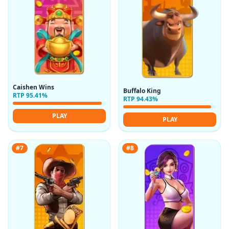
Caishen Wins
Buffalo King
RTP 95.41%
RTP 94.43%
PLAY
PLAY
#7
#8