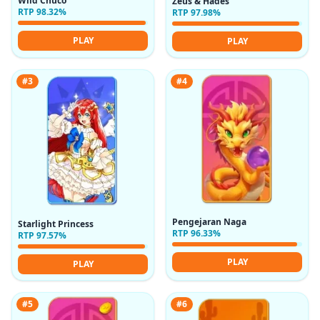
Wild Chuco
Zeus & Hades
RTP 98.32%
RTP 97.98%
PLAY
PLAY
#3
#4
Pengejaran Naga
Starlight Princess
RTP 96.33%
RTP 97.57%
PLAY
PLAY
#5
#6