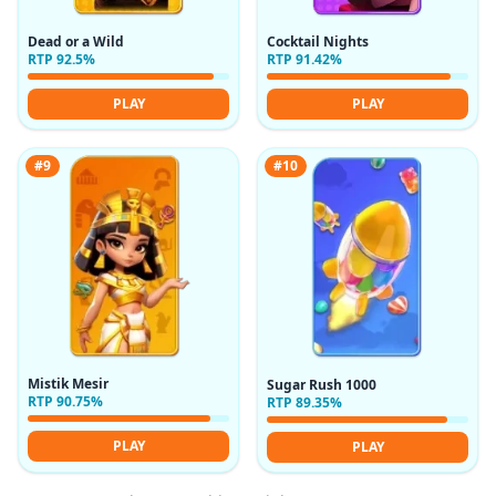
Cocktail Nights
Dead or a Wild
RTP 91.42%
RTP 92.5%
PLAY
PLAY
#9
#10
Mistik Mesir
Sugar Rush 1000
RTP 90.75%
RTP 89.35%
PLAY
PLAY