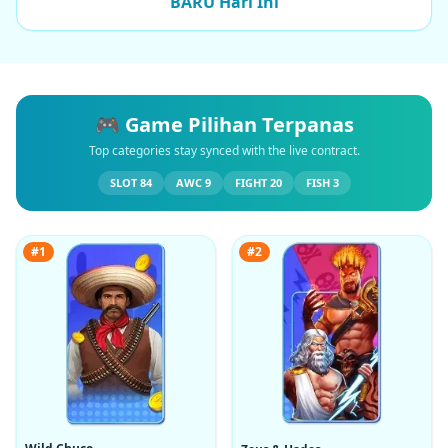
BARU Hari Ini
🎮 Game Pilihan Terpanas
Top categories stay synced with the live contract.
SLOT 84
AWC 9
FIGHT 20
FISH 3
#1
#2